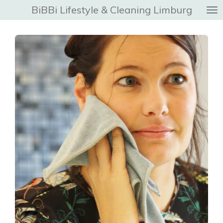
BiBBi Lifestyle & Cleaning Limburg
Ga
direct
naar
de
hoofdinhoud