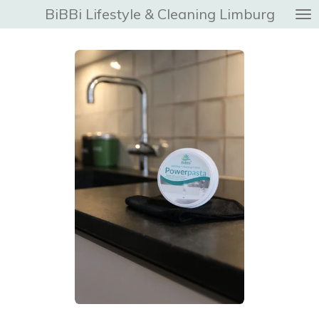
BiBBi Lifestyle & Cleaning Limburg
Ga
direct
naar
de
hoofdinhoud