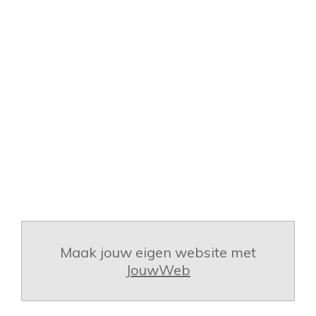
Maak jouw eigen website met
JouwWeb