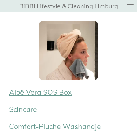
BiBBi Lifestyle & Cleaning Limburg
Ga
direct
naar
de
hoofdinhoud
Aloë Vera SOS Box
Scincare
Comfort-Pluche Washandje