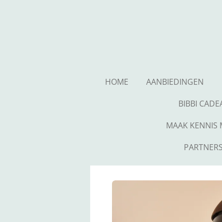
Ga
direct
naar
de
hoofdinhoud
HOME
AANBIEDINGEN
BIBBI CAD
MAAK KENNIS M
PARTNERS