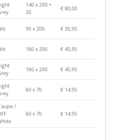
ight
140 x 200 +
€ 80,00
Grey
30
it
90 x 200
€ 35,95
it
160 x 200
€ 45,95
ight
160 x 200
€ 45,95
Grey
ight
60 x 70
€ 14,95
Grey
aupe /
OFF
60 x 70
€ 14,95
White