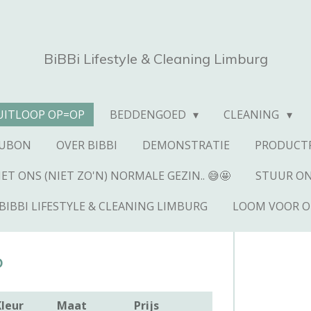
BiBBi Lifestyle & Cleaning Limburg
UITLOOP OP=OP
BEDDENGOED
CLEANING
AUBON
OVER BIBBI
DEMONSTRATIE
PRODUCTP
T ONS (NIET ZO'N) NORMALE GEZIN.. 😅🤩
STUUR ON
BIBBI LIFESTYLE & CLEANING LIMBURG
LOOM VOOR O
P
leur
Maat
Prijs