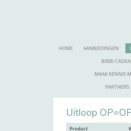
Ga
direct
naar
de
hoofdinhoud
HOME
AANBIEDINGEN
BIBBI CADE
MAAK KENNIS ME
PARTNERS 
Uitloop OP=O
Product
K