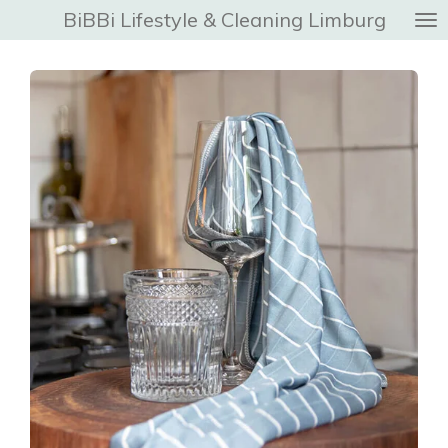
BiBBi Lifestyle & Cleaning Limburg
Ga
direct
naar
de
hoofdinhoud