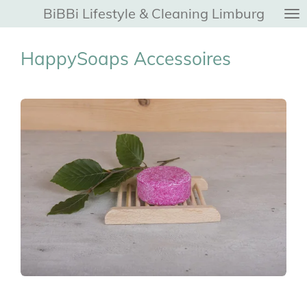
BiBBi Lifestyle & Cleaning Limburg
Ga
direct
naar
HappySoaps Accessoires
de
hoofdinhoud