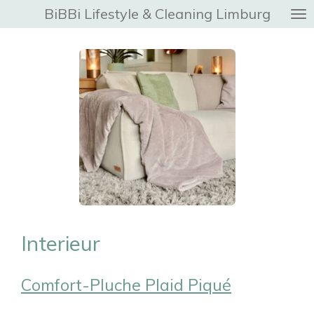
BiBBi Lifestyle & Cleaning Limburg
Ga
direct
naar
de
hoofdinhoud
Interieur
Comfort-Pluche Plaid Piqué