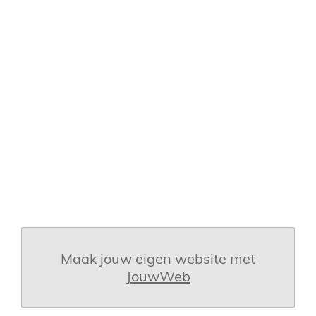
Maak jouw eigen website met
JouwWeb