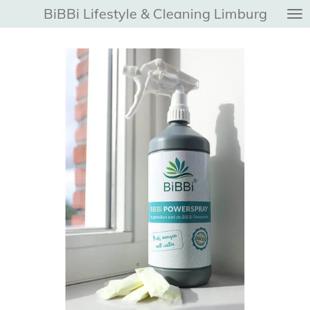
BiBBi Lifestyle & Cleaning Limburg
Ga
direct
naar
de
hoofdinhoud