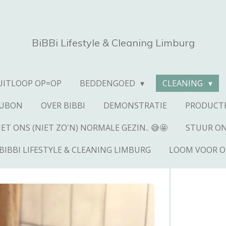
BiBBi Lifestyle & Cleaning Limburg
UITLOOP OP=OP
BEDDENGOED
CLEANING
AUBON
OVER BIBBI
DEMONSTRATIE
PRODUCTP
T ONS (NIET ZO'N) NORMALE GEZIN.. 😅🤩
STUUR ON
BIBBI LIFESTYLE & CLEANING LIMBURG
LOOM VOOR O