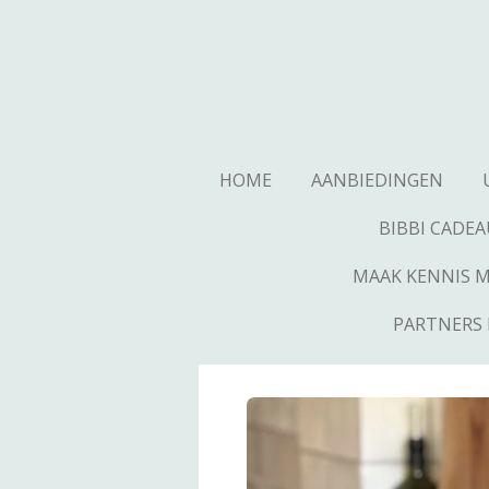
Ga
direct
naar
de
hoofdinhoud
HOME
AANBIEDINGEN
BIBBI CADE
MAAK KENNIS ME
PARTNERS 