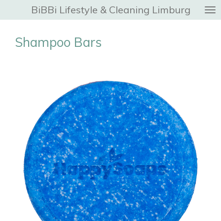
BiBBi Lifestyle & Cleaning Limburg
Ga
direct
naar
Shampoo Bars
de
hoofdinhoud