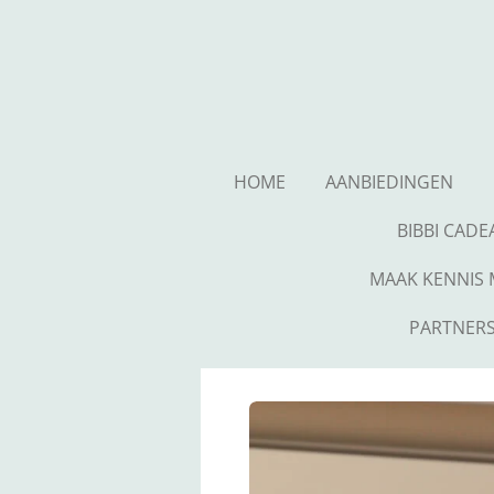
Ga
direct
naar
de
hoofdinhoud
HOME
AANBIEDINGEN
BIBBI CAD
MAAK KENNIS M
PARTNERS