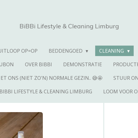
BiBBi Lifestyle & Cleaning Limburg
UITLOOP OP=OP
BEDDENGOED
CLEANING
AUBON
OVER BIBBI
DEMONSTRATIE
PRODUCTP
T ONS (NIET ZO'N) NORMALE GEZIN.. 😅🤩
STUUR ON
BIBBI LIFESTYLE & CLEANING LIMBURG
LOOM VOOR O