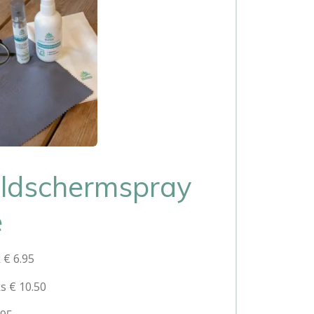
eeldschermspray
e
 € 6.95
s € 10.50