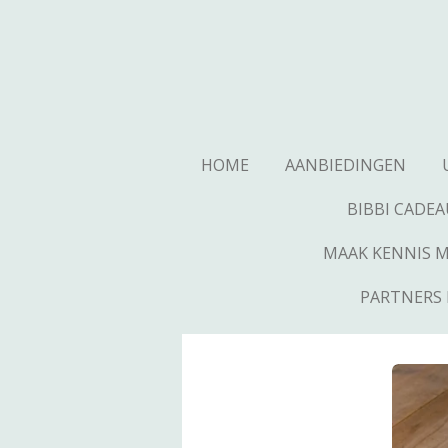
Ga
direct
naar
de
hoofdinhoud
HOME
AANBIEDINGEN
BIBBI CADE
MAAK KENNIS ME
PARTNERS 