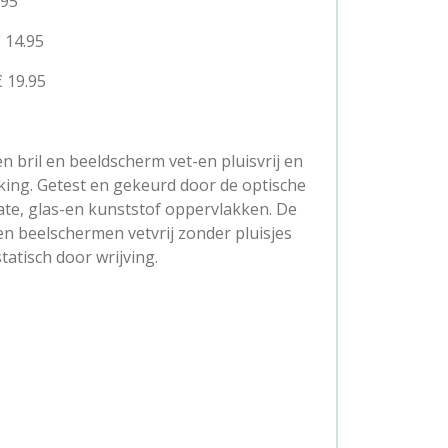
.95
 14.95
€ 19.95
bril en beeld­scherm vet-en pluisvrij en
ing. Getest en gekeurd door de optische
oate, glas-en kunststof oppervlakken. De
 en beelschermen vetvrij zonder pluisjes
tatisch door wrijving.