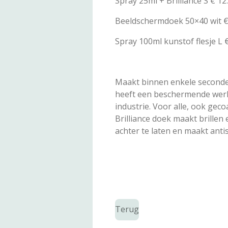
Spray 25ml + Brilliance S € 12
Beeldschermdoek 50×40 wit €
Spray 100ml kunstof flesje L
Maakt binnen enkele seconden 
heeft een beschermen­de werk
industrie. Voor alle, ook gec
Brilliance doek maakt brillen
achter te laten en maakt antis
Terug