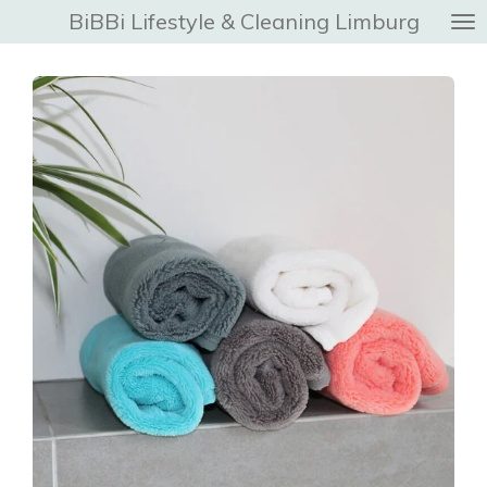
BiBBi Lifestyle & Cleaning Limburg
Ga
direct
naar
de
hoofdinhoud