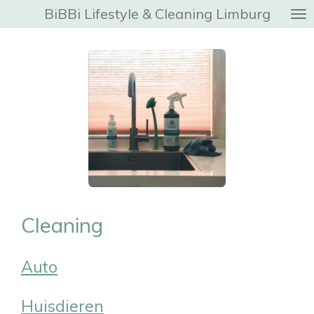
BiBBi Lifestyle & Cleaning Limburg
Ga
direct
naar
de
hoofdinhoud
Cleaning
Auto
Huisdieren