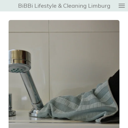
BiBBi Lifestyle & Cleaning Limburg
Ga
direct
naar
de
hoofdinhoud