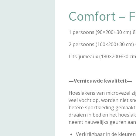
Comfort – F
1 persoons (90×200+30 cm) €
2 persoons (160×200+30 cm) 
Lits-jumeaux (180×200+30 cm)
—Vernieuwde kwaliteit—
Hoeslakens van microvezel zij
veel vocht op, worden niet sne
betere sportkleding gemaakt 
draaien in bed en het hoeslake
neemt nauwelijks geuren aan, i
Verkrijgbaar in de kleuren