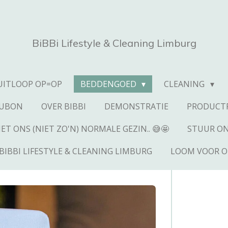
BiBBi Lifestyle & Cleaning Limburg
UITLOOP OP=OP
BEDDENGOED
CLEANING
AUBON
OVER BIBBI
DEMONSTRATIE
PRODUCTP
T ONS (NIET ZO'N) NORMALE GEZIN.. 😅🤩
STUUR ON
BIBBI LIFESTYLE & CLEANING LIMBURG
LOOM VOOR O