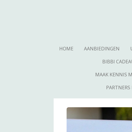
Ga
direct
naar
de
hoofdinhoud
HOME
AANBIEDINGEN
BIBBI CADE
MAAK KENNIS ME
PARTNERS 